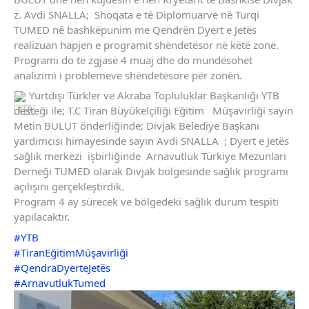
z. Avdi SNALLA;  Shoqata e të Diplomuarve në Turqi 
TUMED në bashkëpunim me Qendrën Dyert e Jetës 
realizuan hapjen e programit shëndetësor në këtë zonë. 
Programi do të zgjasë 4 muaj dhe do mundësohet 
analizimi i problemeve shëndetësore për zonën.
 Yurtdışı Türkler ve Akraba Topluluklar Başkanlığı YTB 
desteği ile; T.C Tiran Büyükelçiliği Eğitim   Müşavirliği sayın 
Metin BULUT önderliğinde; Divjak Belediye Başkanı 
yardımcısı himayesinde sayın Avdi SNALLA  ; Dyert e Jetës 
sağlık merkezi  işbirliğinde  Arnavutluk Türkiye Mezunları 
Derneği TUMED olarak Divjak bölgesinde sağlık programı 
açılışını gerçekleştirdik.
Program 4 ay sürecek ve bölgedeki sağlık durum tespiti 
yapılacaktır.
#YTB
#TiranEğitimMüşavirliği
#QendraDyerteJetës
#ArnavutlukTumed