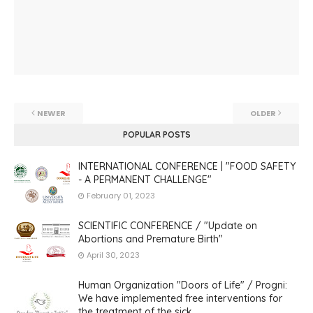
NEWER
OLDER
POPULAR POSTS
INTERNATIONAL CONFERENCE | "FOOD SAFETY
- A PERMANENT CHALLENGE"
February 01, 2023
SCIENTIFIC CONFERENCE / "Update on
Abortions and Premature Birth"
April 30, 2023
Human Organization "Doors of Life" / Progni:
We have implemented free interventions for
the treatment of the sick