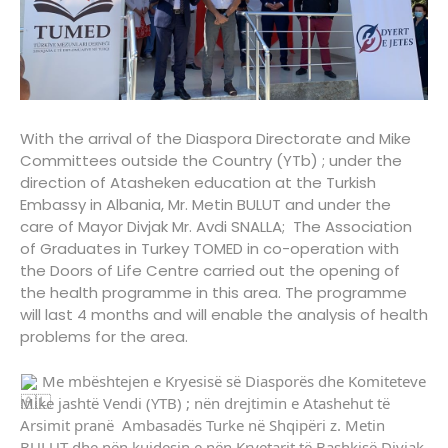
With the arrival of the Diaspora Directorate and Mike 
Committees outside the Country (YTb) ; under the 
direction of Atasheken education at the Turkish 
Embassy in Albania, Mr. Metin BULUT and under the 
care of Mayor Divjak Mr. Avdi SNALLA;  The Association 
of Graduates in Turkey TOMED in co-operation with 
the Doors of Life Centre carried out the opening of 
the health programme in this area. The programme 
will last 4 months and will enable the analysis of health 
problems for the area.
 Me mbështejen e Kryesisë së Diasporës dhe Komiteteve 
Mike jashtë Vendi (YTB) ; nën drejtimin e Atashehut të 
Arsimit pranë  Ambasadës Turke në Shqipëri z. Metin 
BULUT dhe nën kujdesin e nën Kryetarit të Bashkisë Divjak 